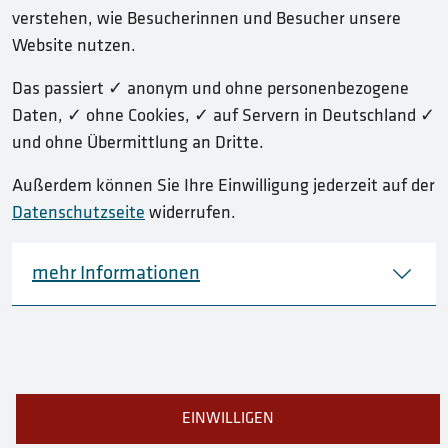
KONTAKT
verstehen, wie Besucherinnen und Besucher unsere
Website nutzen.
IMPRESSUM
Das passiert ✓ anonym und ohne personenbezogene
BARRIEREFREIHEIT
Daten, ✓ ohne Cookies, ✓ auf Servern in Deutschland ✓
und ohne Übermittlung an Dritte.
DATENSCHUTZ
Außerdem können Sie Ihre Einwilligung jederzeit auf der
TRANSPARENZ-EMFA
Datenschutzseite
widerrufen.
mehr Informationen
© 2026 Bundesanstalt für Materialforschung und -prüfung
(BAM)
Folgen Sie uns auf:
EINWILLIGEN
LinkedIn
YouTube
Mastodon
Bluesky